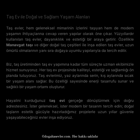
Taş Ev ile Doğal ve Sağlam Yaşam Alanları
Taş evler, hem geleneksel mimarinin izlerini taşıyan hem de modern
yaşamın ihtiyaçlarına cevap veren yapılar olarak öne çıkar. Yüzyıllardır
kullanılan taş evler, dayanıklılık ve estetiği bir araya getirir. Özellikle
Manavgat taşı
ve diğer doğal taş çeşitleri ile inşa edilen taş evler, uzun
ömürlü olmalarının yanı sıra doğaya uyumlu yapılarıyla da tercih edilir.
Biz, taş üretiminden taş ev yapımına kadar tüm süreçte uzman ekibimizle
hizmet sunuyoruz. Her taş ev projesinde kaliteyi, estetiği ve sağlamlığı ön
planda tutuyoruz. Taş evlerimiz, yaz aylarında serin, kış aylarında sıcak
bir yaşam alanı sağlar. Bu özelliği sayesinde enerji tasarrufu sunar ve
sağlıklı bir yaşam ortamı oluşturur.
Hayalini kurduğunuz
taş evi
gerçeğe dönüştürmek için doğru
adrestesiniz. İster geleneksel, ister modern bir tasarım tercih edin; doğal
taşların estetik gücüyle hazırladığımız projelerle uzun yıllar güvenle
yaşayabileceğiniz evler inşa ediyoruz.
©dogaltasevler.com. Her hakkı saklıdır