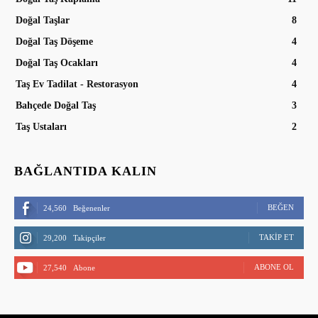
Doğal Taşlar
8
Doğal Taş Döşeme
4
Doğal Taş Ocakları
4
Taş Ev Tadilat - Restorasyon
4
Bahçede Doğal Taş
3
Taş Ustaları
2
BAĞLANTIDA KALIN
BEĞEN
24,560
Beğenenler
TAKIP ET
29,200
Takipçiler
ABONE OL
27,540
Abone