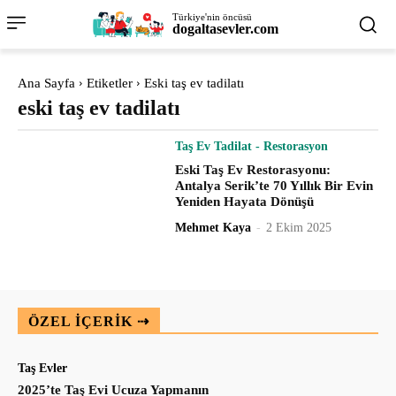
Türkiye'nin öncüsü
dogaltasevler.com
Ana Sayfa
Etiketler
Eski taş ev tadilatı
eski taş ev tadilatı
Taş Ev Tadilat - Restorasyon
Eski Taş Ev Restorasyonu:
Antalya Serik’te 70 Yıllık Bir Evin
Yeniden Hayata Dönüşü
Mehmet Kaya
-
2 Ekim 2025
ÖZEL IÇERIK ⇢
Taş Evler
2025’te Taş Evi Ucuza Yapmanın