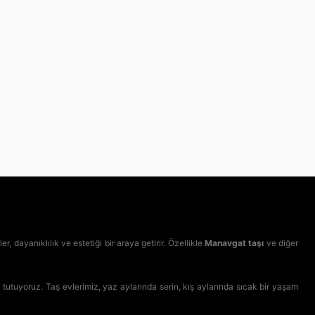
 dayanıklılık ve estetiği bir araya getirir. Özellikle
Manavgat taşı
ve diğer
tutuyoruz. Taş evlerimiz, yaz aylarında serin, kış aylarında sıcak bir yaşam