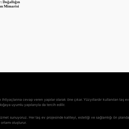
: Doğallığın
ğın Mimarisi
iyaçlarına cevap veren yapılar olarak öne çıkar. Yüzyıllardır kullanılan taş evler,
 doğaya uyumlu yapılarıyla da tercih edilir.
met sunuyoruz. Her taş ev projesinde kaliteyi, estetiği ve sağlamlığı ön planda 
 ortamı oluşturur.