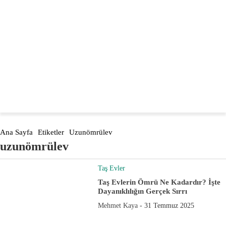
Türkiye'nin öncüsü
dogaltasevler.com
Ana Sayfa
Etiketler
Uzunömrülev
uzunömrülev
Taş Evler
Taş Evlerin Ömrü Ne Kadardır? İşte
Dayanıklılığın Gerçek Sırrı
Mehmet Kaya
-
31 Temmuz 2025