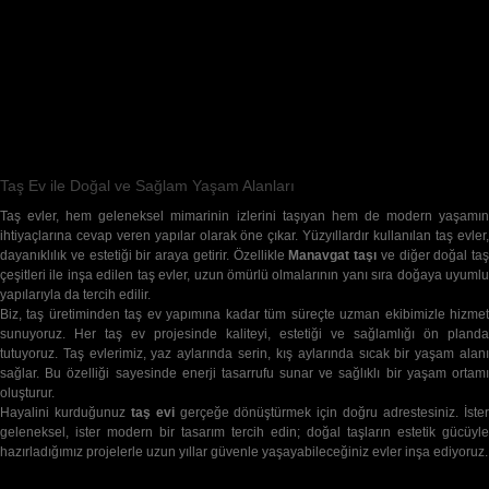
29,200
Takipçiler
TAKIP ET
27,540
Abone
ABONE OL
Taş Ev ile Doğal ve Sağlam Yaşam Alanları
Taş evler, hem geleneksel mimarinin izlerini taşıyan hem de modern yaşamın
ihtiyaçlarına cevap veren yapılar olarak öne çıkar. Yüzyıllardır kullanılan taş evler,
dayanıklılık ve estetiği bir araya getirir. Özellikle
Manavgat taşı
ve diğer doğal taş
çeşitleri ile inşa edilen taş evler, uzun ömürlü olmalarının yanı sıra doğaya uyumlu
yapılarıyla da tercih edilir.
Biz, taş üretiminden taş ev yapımına kadar tüm süreçte uzman ekibimizle hizmet
sunuyoruz. Her taş ev projesinde kaliteyi, estetiği ve sağlamlığı ön planda
tutuyoruz. Taş evlerimiz, yaz aylarında serin, kış aylarında sıcak bir yaşam alanı
sağlar. Bu özelliği sayesinde enerji tasarrufu sunar ve sağlıklı bir yaşam ortamı
oluşturur.
Hayalini kurduğunuz
taş evi
gerçeğe dönüştürmek için doğru adrestesiniz. İste
geleneksel, ister modern bir tasarım tercih edin; doğal taşların estetik gücüyle
hazırladığımız projelerle uzun yıllar güvenle yaşayabileceğiniz evler inşa ediyoruz.