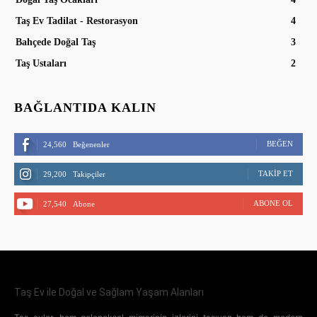
Taş Ev Tadilat - Restorasyon
4
Bahçede Doğal Taş
3
Taş Ustaları
2
BAĞLANTIDA KALIN
BEĞEN
24,560
Beğenenler
TAKIP ET
29,200
Takipçiler
ABONE OL
27,540
Abone
Taş Ev ile Doğal ve Sağlam Yaşam Alanları