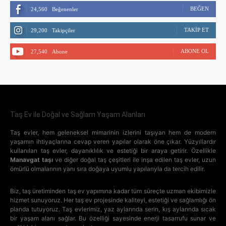
BEĞEN
24,560
Beğenenler
TAKIP ET
29,200
Takipçiler
ABONE OL
27,540
Abone
Taş Ev ile Doğal ve Sağlam Yaşam Alanları
Taş evler, hem geleneksel mimarinin izlerini taşıyan hem de modern
yaşamın ihtiyaçlarına cevap veren yapılar olarak öne çıkar. Yüzyıllardır
kullanılan taş evler, dayanıklılık ve estetiği bir araya getirir. Özellikle
Manavgat taşı
ve diğer doğal taş çeşitleri ile inşa edilen taş evler, uzun
ömürlü olmalarının yanı sıra doğaya uyumlu yapılarıyla da tercih edilir.
Biz, taş üretiminden taş ev yapımına kadar tüm süreçte uzman ekibimizle
hizmet sunuyoruz. Her taş ev projesinde kaliteyi, estetiği ve sağlamlığı ön
planda tutuyoruz. Taş evlerimiz, yaz aylarında serin, kış aylarında sıcak
bir yaşam alanı sağlar. Bu özelliği sayesinde enerji tasarrufu sunar ve