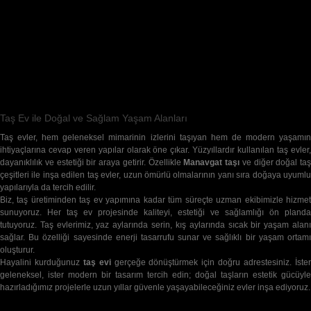
29,200
Takipçiler
TAKIP ET
27,540
Abone
ABONE OL
Taş Ev ile Doğal ve Sağlam Yaşam Alanları
Taş evler, hem geleneksel mimarinin izlerini taşıyan hem de modern yaşamın
ihtiyaçlarına cevap veren yapılar olarak öne çıkar. Yüzyıllardır kullanılan taş evler,
dayanıklılık ve estetiği bir araya getirir. Özellikle
Manavgat taşı
ve diğer doğal taş
çeşitleri ile inşa edilen taş evler, uzun ömürlü olmalarının yanı sıra doğaya uyumlu
yapılarıyla da tercih edilir.
Biz, taş üretiminden taş ev yapımına kadar tüm süreçte uzman ekibimizle hizmet
sunuyoruz. Her taş ev projesinde kaliteyi, estetiği ve sağlamlığı ön planda
tutuyoruz. Taş evlerimiz, yaz aylarında serin, kış aylarında sıcak bir yaşam alanı
sağlar. Bu özelliği sayesinde enerji tasarrufu sunar ve sağlıklı bir yaşam ortamı
oluşturur.
Hayalini kurduğunuz
taş evi
gerçeğe dönüştürmek için doğru adrestesiniz. İste
geleneksel, ister modern bir tasarım tercih edin; doğal taşların estetik gücüyle
hazırladığımız projelerle uzun yıllar güvenle yaşayabileceğiniz evler inşa ediyoruz.