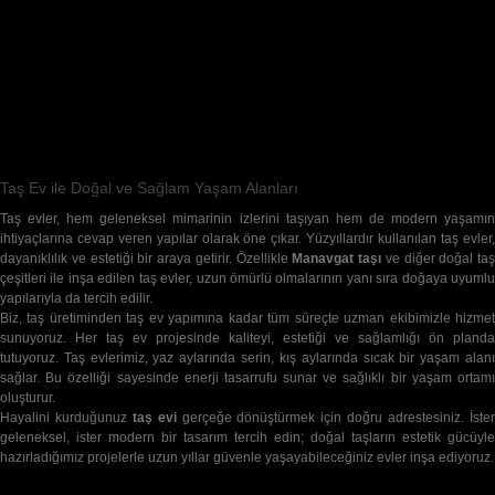
29,200
Takipçiler
TAKIP ET
27,540
Abone
ABONE OL
Taş Ev ile Doğal ve Sağlam Yaşam Alanları
Taş evler, hem geleneksel mimarinin izlerini taşıyan hem de modern yaşamın
ihtiyaçlarına cevap veren yapılar olarak öne çıkar. Yüzyıllardır kullanılan taş evler,
dayanıklılık ve estetiği bir araya getirir. Özellikle
Manavgat taşı
ve diğer doğal taş
çeşitleri ile inşa edilen taş evler, uzun ömürlü olmalarının yanı sıra doğaya uyumlu
yapılarıyla da tercih edilir.
Biz, taş üretiminden taş ev yapımına kadar tüm süreçte uzman ekibimizle hizmet
sunuyoruz. Her taş ev projesinde kaliteyi, estetiği ve sağlamlığı ön planda
tutuyoruz. Taş evlerimiz, yaz aylarında serin, kış aylarında sıcak bir yaşam alanı
sağlar. Bu özelliği sayesinde enerji tasarrufu sunar ve sağlıklı bir yaşam ortamı
oluşturur.
Hayalini kurduğunuz
taş evi
gerçeğe dönüştürmek için doğru adrestesiniz. İste
geleneksel, ister modern bir tasarım tercih edin; doğal taşların estetik gücüyle
hazırladığımız projelerle uzun yıllar güvenle yaşayabileceğiniz evler inşa ediyoruz.