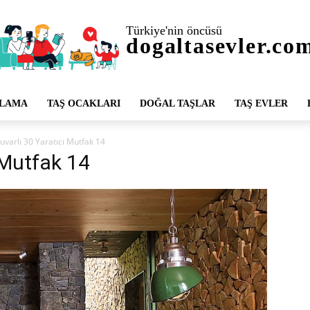
Türkiye'nin öncüsü
dogaltasevler.co
PLAMA
TAŞ OCAKLARI
DOĞAL TAŞLAR
TAŞ EVLER
uvarlı 30 Yaratıcı Mutfak 14
 Mutfak 14