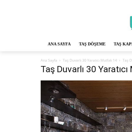
ANA SAYFA
TAŞ DÖŞEME
TAŞ KA
Ana Sayfa
Taş Duvarlı 30 Yaratıcı Mutfak 14
Taş D
Taş Duvarlı 30 Yaratıcı