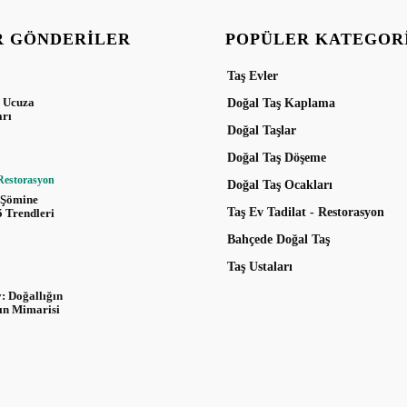
R GÖNDERILER
POPÜLER KATEGOR
Taş Evler
i Ucuza
Doğal Taş Kaplama
arı
Doğal Taşlar
Doğal Taş Döşeme
 Restorasyon
Doğal Taş Ocakları
 Şömine
Taş Ev Tadilat - Restorasyon
5 Trendleri
Bahçede Doğal Taş
Taş Ustaları
: Doğallığın
ğın Mimarisi