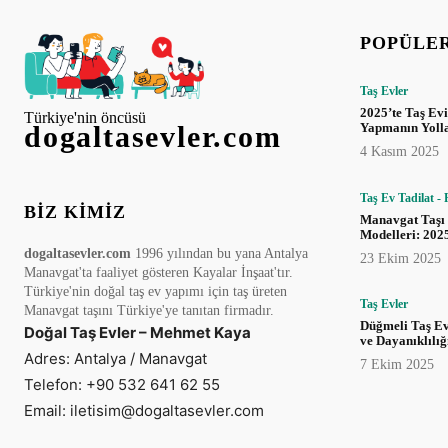
POPÜLE
Taş Evler
2025’te Taş Ev
Türkiye'nin öncüsü
Yapmanın Yoll
dogaltasevler.com
4 Kasım 2025
Taş Ev Tadilat -
BIZ KIMIZ
Manavgat Taşı
Modelleri: 202
dogaltasevler.com
1996 yılından bu yana Antalya
23 Ekim 2025
Manavgat'ta faaliyet gösteren Kayalar İnşaat'tır.
Türkiye'nin doğal taş ev yapımı için taş üreten
Taş Evler
Manavgat taşını Türkiye'ye tanıtan firmadır.
Düğmeli Taş Ev
Doğal Taş Evler – Mehmet Kaya
ve Dayanıklılı
Adres: Antalya / Manavgat
7 Ekim 2025
Telefon: +90 532 641 62 55
Email: iletisim@dogaltasevler.com