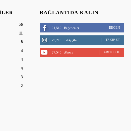
ILER
BAĞLANTIDA KALIN
56
BEĞEN
24,560
Beğenenler
11
TAKIP ET
29,200
Takipçiler
8
4
ABONE OL
27,540
Abone
4
4
3
2