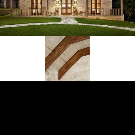
Türkiye'nin öncüsü
dogaltasevler.com