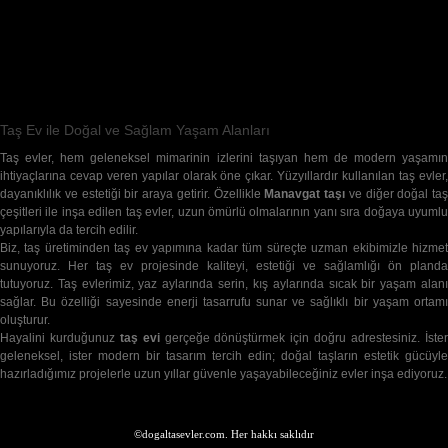
27,540
Abone
ABONE OL
Taş Ev ile Doğal ve Sağlam Yaşam Alanları
Taş evler, hem geleneksel mimarinin izlerini taşıyan hem de modern yaşamın
ihtiyaçlarına cevap veren yapılar olarak öne çıkar. Yüzyıllardır kullanılan taş evler,
dayanıklılık ve estetiği bir araya getirir. Özellikle
Manavgat taşı
ve diğer doğal taş
çeşitleri ile inşa edilen taş evler, uzun ömürlü olmalarının yanı sıra doğaya uyumlu
yapılarıyla da tercih edilir.
Biz, taş üretiminden taş ev yapımına kadar tüm süreçte uzman ekibimizle hizmet
sunuyoruz. Her taş ev projesinde kaliteyi, estetiği ve sağlamlığı ön planda
tutuyoruz. Taş evlerimiz, yaz aylarında serin, kış aylarında sıcak bir yaşam alanı
sağlar. Bu özelliği sayesinde enerji tasarrufu sunar ve sağlıklı bir yaşam ortamı
oluşturur.
Hayalini kurduğunuz
taş evi
gerçeğe dönüştürmek için doğru adrestesiniz. İste
geleneksel, ister modern bir tasarım tercih edin; doğal taşların estetik gücüyle
hazırladığımız projelerle uzun yıllar güvenle yaşayabileceğiniz evler inşa ediyoruz.
©dogaltasevler.com. Her hakkı saklıdır