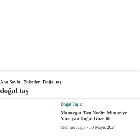
Türkiye'nin öncüsü
dogaltasevler.com
Ana Sayfa
Etiketler
Doğal taş
doğal taş
Doğal Taşlar
Manavgat Taşı Nedir: Mimariye
Yansıyan Doğal Güzellik
Mehmet Kaya
-
30 Mayıs 2024