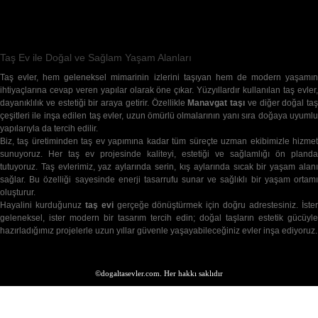
Taş Ev ile Doğal ve Sağlam Yaşam Alanları
Taş evler, hem geleneksel mimarinin izlerini taşıyan hem de modern yaşamın
ihtiyaçlarına cevap veren yapılar olarak öne çıkar. Yüzyıllardır kullanılan taş evler,
dayanıklılık ve estetiği bir araya getirir. Özellikle
Manavgat taşı
ve diğer doğal taş
çeşitleri ile inşa edilen taş evler, uzun ömürlü olmalarının yanı sıra doğaya uyumlu
yapılarıyla da tercih edilir.
Biz, taş üretiminden taş ev yapımına kadar tüm süreçte uzman ekibimizle hizmet
sunuyoruz. Her taş ev projesinde kaliteyi, estetiği ve sağlamlığı ön planda
tutuyoruz. Taş evlerimiz, yaz aylarında serin, kış aylarında sıcak bir yaşam alanı
sağlar. Bu özelliği sayesinde enerji tasarrufu sunar ve sağlıklı bir yaşam ortamı
oluşturur.
Hayalini kurduğunuz
taş evi
gerçeğe dönüştürmek için doğru adrestesiniz. İste
geleneksel, ister modern bir tasarım tercih edin; doğal taşların estetik gücüyle
hazırladığımız projelerle uzun yıllar güvenle yaşayabileceğiniz evler inşa ediyoruz.
©dogaltasevler.com. Her hakkı saklıdır