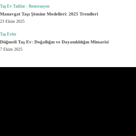
Taş Ev Tadilat - Restorasyon
Manavgat Taşı Şömine Modelleri: 2025 Trendleri
23 Ekim 2025
Taş Evler
Düğmeli Taş Ev: Doğallığın ve Dayanıklılığın Mimarisi
7 Ekim 2025
Türkiye'nin öncüsü
dogaltasevler.com